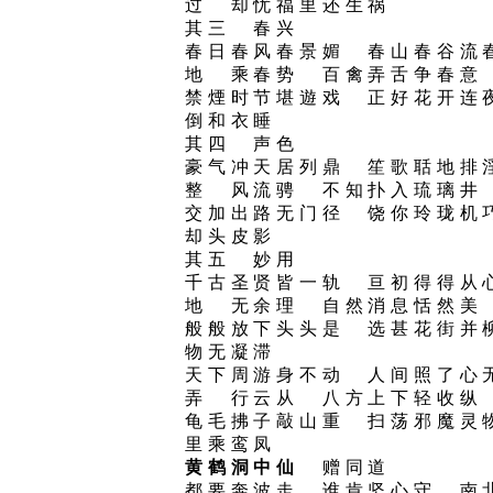
过 却忧福里还生祸
其三 春兴
春日春风春景媚 春山春谷流
地 乘春势 百禽弄舌争春
禁煙时节堪遊戏 正好花开连
倒和衣睡
其四 声色
豪气冲天居列鼎 笙歌聒地排
整 风流骋 不知扑入琉璃
交加出路无门径 饶你玲珑机
却头皮影
其五 妙用
千古圣贤皆一轨 亘初得得从
地 无余理 自然消息恬然
般般放下头头是 选甚花街并
物无凝滞
天下周游身不动 人间照了心
弄 行云从 八方上下轻收
龟毛拂子敲山重 扫荡邪魔灵
里乘鸾凤
黄鹤洞中仙
赠同道
都要奔波走 谁肯坚心守 南