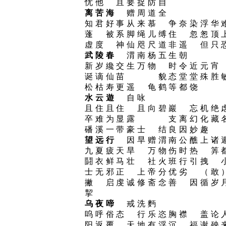
忧他 且要捉防自
离苦海
赠周道全
知君好事从来慕 争奈染浮华
蓬 被系脚绳儿缚住 忽怱顶
虚度 神仙咫尺道非遥 但只
武陵春
渭南杨五生朝
新岁纔交生万物 时令近元宵
诞谪仙苗 貌态堂堂殊胜敏
松枯寿更遥 龟鹤等都饶
水云遊
自咏
且住且住 且向碧巖 忘机
卒难为显露 支离幻化藏名
磻溪一带豪士 结良因妙趣
望远行
因旱赠渭南公醮上诸
九夏疲天旱 万物伤时热 
鬪衣鲜马壮 社火班行引拽 
士无邪正 上帝分优劣 （敢
撇 启虔诚修斋念善 因循岁
挈
乌夜啼
戒洗麪
呜呼俗态 行乐恣胸襟 盖论
阳返覆 天地有浮沉 福谢