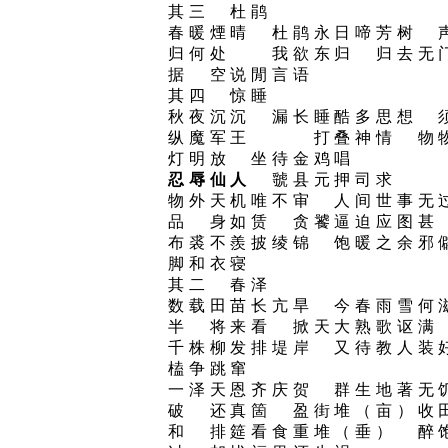
其三 杜鹃
春暖煙晴 杜鹃永日啼芳树 
归何处 我欲东归 归去无
据 空说閒言语
其四 惊睡
秋夜沉沉 漏长睡酷多思想 
纵魔军王 打叠神情 物物
灯明放 坐待金鸡唱
忍辱仙人
虢县元押司求
物外天机唯不审 人间世事无
品 身如赁 贪饕逼迫应图
布裘不羨披绫锦 饱暖之余邪
脚和衣寝
其二 春泽
数载田苗长亢旱 今春雨雪何
半 将来看 掀天大熟歌讴
千株柳发排堤岸 又待教人装
榼争跳窜
一泽天恩齐庆贺 群生地著无
破 还真箇 盈街堆（亩）
和 排筵看食重堆（垂） 醉