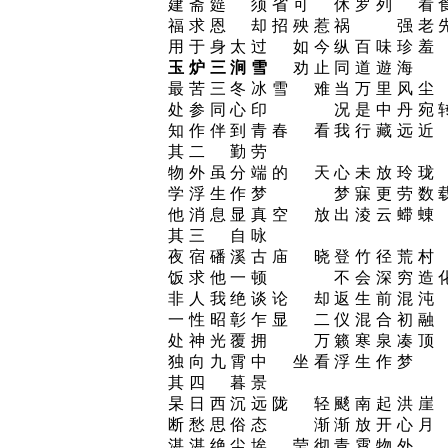
建斋筵 须省可 休罗列 看
福求恩 却招殃惹祸 强老
用于身太过 如今纵百味珍羞
玉炉三涧雪
劝止同道遊海
最苦三冬冰雪 难当万里风尘
处参同心印 况是中丹宛转
知作伴到青春 看我行藏远近
其二 勤劳
物外虽分端的 天心未放玲珑
学浮生作梦 梦寐更劳数载
他消息显真空 放出淩云䗖蝀
其三 自咏
夜宿磻溪古庙 晓登竹径荒村
饭求他一顿 不会深穷造化
非人我绝谈论 却返生前混沌
一性昭彰乍显 二仪混合初融
处神光覆拥 万籁寒泉凑顶
独向九霄中 坐看浮生作梦
其四 暮景
杲日西沉远陇 轻颷南起洪崖
断愁思俗态 渐渐放开心月
湛湛绝尘埃 莹彻青霄物外