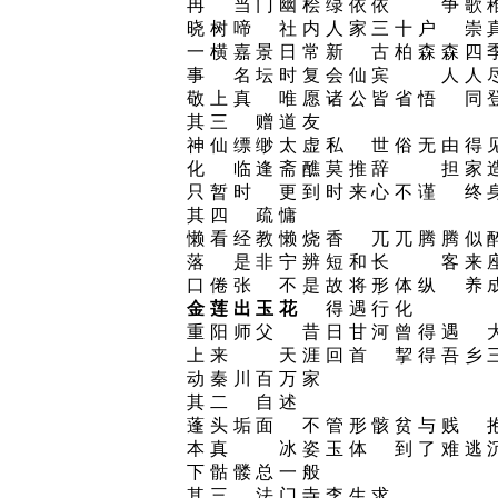
冉 当门幽桧绿依依 争歌
晓树啼 社内人家三十户 崇
一横嘉景日常新 古柏森森四
事 名坛时复会仙宾 人人
敬上真 唯愿诸公皆省悟 同
其三 赠道友
神仙缥缈太虚私 世俗无由得
化 临逢斋醮莫推辞 担家
只暂时 更到时来心不谨 终
其四 疏慵
懒看经教懒烧香 兀兀腾腾似
落 是非宁辨短和长 客来
口倦张 不是故将形体纵 养
金莲出玉花
得遇行化
重阳师父 昔日甘河曾得遇 
上来 天涯回首 挈得吾乡
动秦川百万家
其二 自述
蓬头垢面 不管形骸贫与贱 
本真 冰姿玉体 到了难逃
下骷髅总一般
其三 法门寺李生求