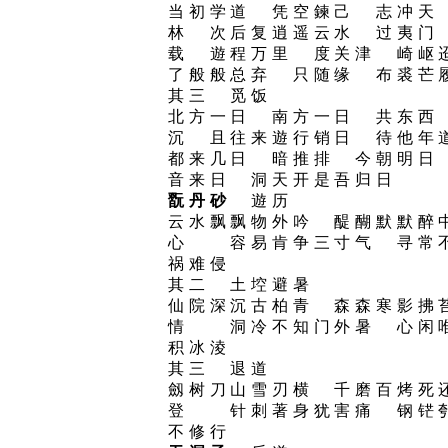
当初学道 凭空鍊己 志冲天
林 次后复逍遥云水 过夷门
载 遊程万里 度关津 崎岖
了般般总弃 只随缘 布裘芒
其三 觅饭
北方一日 南方一日 共东西
沉 且往来遊行销日 待他
都来几日 暗推排 今朝明日
音来日 洞天开是吾归日
翫丹砂
遊历
云水飘飘物外吟 醍醐默默醉
心 容易肯争三寸气 寻常
祸难侵
其二 土埪避暑
仙院深沉古柏青 森森寒影拂
情 洞冷不知门外暑 心闲
积冰淩
其三 退道
劔树刀山雪刃横 千磨百烤死
登 针刺著身犹害痛 钢铓
不修行