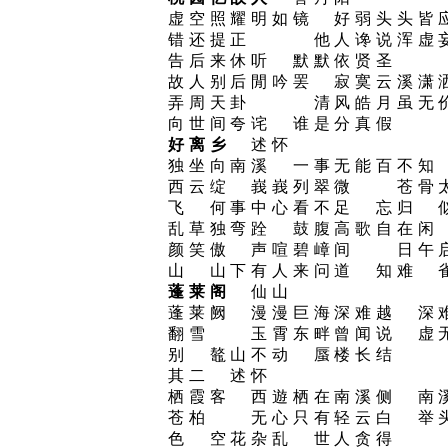
虚空照耀明如镜 好弱头头皆
错还提正 他人谗说浑虚妄
告后来休听 默默依贤圣
故人别后閒吟罢 寂寞云溪潇
弄周天卦 清风皓月虽无价
向世间夸诧 谁是分真假
好离乡
述怀
独坐向南溪 一事无能百不知
西云绽 峩峩列翠微 苍骨
飞 何事中心看不足 忘归 
乱草独弯跧 鼓腹高歌自在闲
颜笑傲 声喧碧嶂间 日午
山 山下有人来问道 知难 
蓬莱阁
仙山
蓬莱阙 漫漫巨海深难越 深
翻雪 玉霄东畔曾闻说 虚
别 鼇山不动 蜃楼长结
其二 述怀
栖霞客 西遊栖在南溪侧 南
苍柏 无心只有轻云白 举
色 空花杂乱 世人贪得