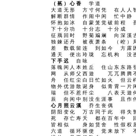
（爇）心香
学道
大道无形 方寸何凭 在人
解断群情 作闹中闲 忙中
怀抱如冰 自蒙笼觉破前程
下十分功 十分志 十分成
征鴈回时 野菊斒斓 向深
独鍊还丹 被夜萧条 （崆）
差 数载留连 到如今 方露
通天 便出玲珑 忘机构 没
下手迟
自咏
落魄闲人本姓丘 住山东东路
网 从师父西遊 兀兀腾腾
舟 任红尘白日忙如火 但云
物外优游散诞身 似青霄一片
瑞 但不惹纤尘 八表天遊
辰 向闲中别没生涯事 且作
心月照云溪
乔生丧偶
阴阳变化 万古同于此 得失
死 存亡寿夭 都在百年中 
皆相似 身如赁舍 性假权
六道 循环驱使 觉来放下 