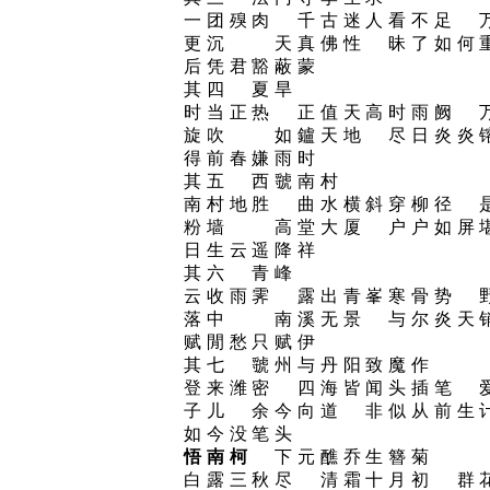
一团殠肉 千古迷人看不足 
更沉 天真佛性 昧了如何
后凭君豁蔽蒙
其四 夏旱
时当正热 正值天高时雨阙 
旋吹 如鑪天地 尽日炎炎
得前春嫌雨时
其五 西虢南村
南村地胜 曲水横斜穿柳径 
粉墙 高堂大厦 户户如屏
日生云遥降祥
其六 青峰
云收雨霁 露出青峯寒骨势 
落中 南溪无景 与尔炎天
赋閒愁只赋伊
其七 虢州与丹阳致魔作
登来潍密 四海皆闻头插笔 
子儿 余今向道 非似从前生
如今没笔头
悟南柯
下元醮乔生簪菊
白露三秋尽 清霜十月初 群