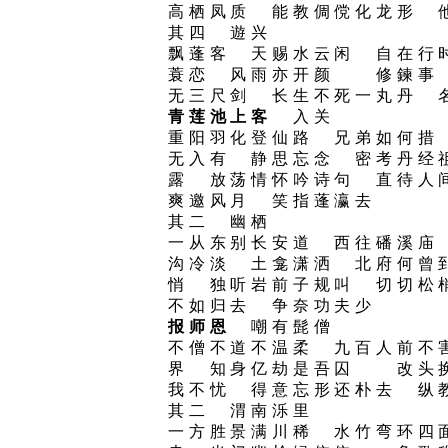
高栖凤质 能教倜傥化龙形 
其四 遊兴
飘蓬客 天赐水云闲 自在行
蓑恋 风雨亦开颜 修鍊事
无三尺剑 长生不死一丸丹 
青莲池上客
入关
重阳羽化登仙路 兄弟如何措
无入有 静思忘念 密考丹
露 放荡情怀吟诗句 直待
爽邀风月 笑指蓬瀛去
其二 幽栖
一从东别长安道 西往磻溪庙
沟冷淡 土龛潇洒 北府何
悄 独听岩前子规叫 切切
不如归去 争奈功夫少
报师恩
嘲有髭僧
不僧不道不温柔 九百人前不
界 知身亿劫是吾囚 改头
我不忧 得意忘形还朴去 纵
其二 渭南泺里
一方胜景满川稀 水竹弯环四