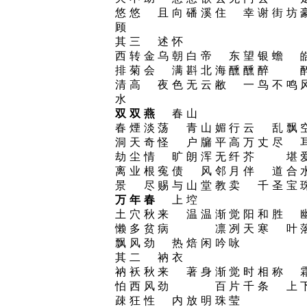
悠悠 且向磻溪住 幸谢街坊
顾
其三 述怀
西转金乌朝白帝 东望银蟾 
排菊会 满斟北海醺醺醉 
清高 夜色无云敝 一鸟不鸣
水
双双燕
春山
春煙淡荡 青山媚行云 乱飘
洞天奇怪 户牖平高万丈尽 
劫尘情 旷朗浑无纤芥 堪
离业根寃债 风邻月伴 道合
景 尽赐与山堂教卖 千圣宝
万年春
上埪
土穴秋来 温温渐觉阳和胜 
懒多贫病 凛冽天寒 叶落
飘风劲 热焙闲吟咏
其二 衲衣
衲袄秋来 著身渐觉时相称 
怕西风劲 百片千条 上下
疎狂性 内放明珠莹