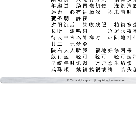
年纔过 肠胃饱初侵 洗麪淘
远虑 必有祸胎深 祸未萌时
贺圣朝
静夜
夕阳沉后 陇收残照 柏锁寒
长听一泒鸣泉 迢迢永夜
待云中青鸟降祥时 证陆地神
其二 无梦令
陕右人人听我 福地好修因果
般行坐 轻可 轻可 轻可娇
皇统年时饥饿 万户愁生眉锁
成珠颗 烖祸烖祸烖祸 临头
© Copy right qiuchuji.org All rights reserved.