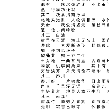
他有 踏尽铁鞋迷 不出菴
然 行满功还就
其二 虢县渭南泺里
此地风光胜 人物俱相应 水
天命 我爱清虚景 策杖寻
遭 信步闲吟咏
其三 自述
故里在天涯 海上无名士 因
遊此 素爱断蓬飞 野鹤孤
知 便到风狂子
望蓬莱
赠王乔二生
王乔地 一曲甚清嘉 古道弯
煙霞 桃李间桑麻 其中有
穷皆淡薄 乐天清俭不奢华 
其二 秦川
秦川好 一片锦纹华 日出雨
声嘉 千里淨无涯 余到此
丰堪养道 地灵人杰不生邪 
其三 南溪行
南溪竹 腾秀入青冥 直节虚
先明 霜雪岂雕零 休帐恨