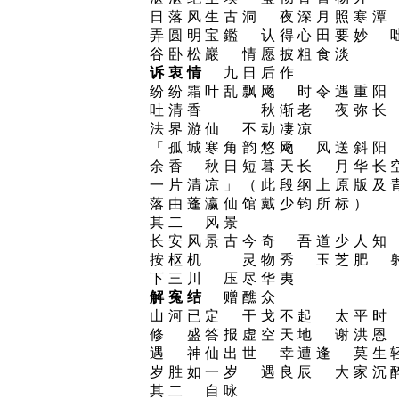
日落风生古洞 夜深月照寒潭
弄圆明宝鑑 认得心田要妙 
谷卧松巖 情愿披粗食淡
诉衷情
九日后作
纷纷霜叶乱飘飏 时令遇重阳
吐清香 秋渐老 夜弥长
法界游仙 不动凄凉
「孤城寒角韵悠飏 风送斜阳
余香 秋日短暮天长 月华
一片清凉」（此段纲上原版及
落由蓬瀛仙馆戴少钧所标）
其二 风景
长安风景古今奇 吾道少人知
按枢机 灵物秀 玉芝肥 
下三川 压尽华夷
解寃结
赠醮众
山河已定 干戈不起 太平时
修 盛答报虚空天地 谢洪恩
遇 神仙出世 幸遭逢 莫生
岁胜如一岁 遇良辰 大家沉
其二 自咏