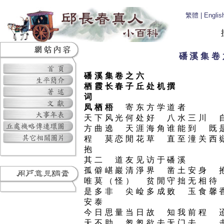
繁體
|
Englis
磻溪集卷
磻溪集卷之六
栖霞长春子丘处机撰
词
凤栖梧
寄东方学道者
天下风光何处好 八水三川 
方曲遶 天涯海角谁能到 既
程 莫恋閒花草 直至潼关西
抱
其二 道友见访于磻溪
孤僻嵁巖清淨界 凿土安身 
唯莫（怪） 贫閒守拙无相待
是多非 尖崄多成败 玉食馨
安泰
今日思量当日故 知我前程 
天不助 怱怱欲去无门去 