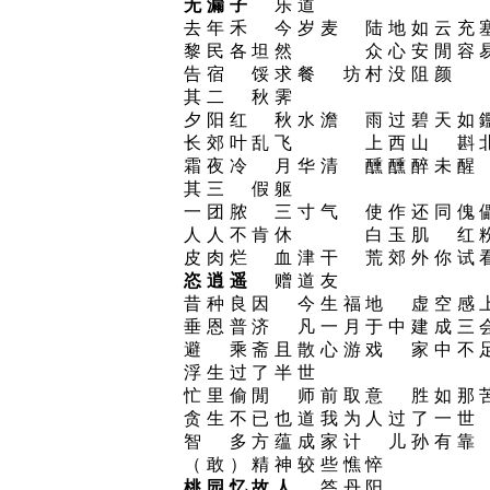
无漏子
乐道
去年禾 今岁麦 陆地如云
黎民各坦然 众心安閒容易
告宿 馁求餐 坊村没阻颜
其二 秋霁
夕阳红 秋水澹 雨过碧天
长郊叶乱飞 上西山 斟
霜夜冷 月华清 醺醺醉未醒
其三 假躯
一团脓 三寸气 使作还同
人人不肯休 白玉肌 红
皮肉烂 血津干 荒郊外你试
恣逍遥
赠道友
昔种良因 今生福地 虚空
垂恩普济 凡一月于中建成
避 乘斋且散心游戏 家中不
浮生过了半世
忙里偷閒 师前取意 胜如
贪生不已也道我为人过了一
智 多方蕴成家计 儿孙有靠
（敢）精神较些憔悴
桃园忆故人
答丹阳