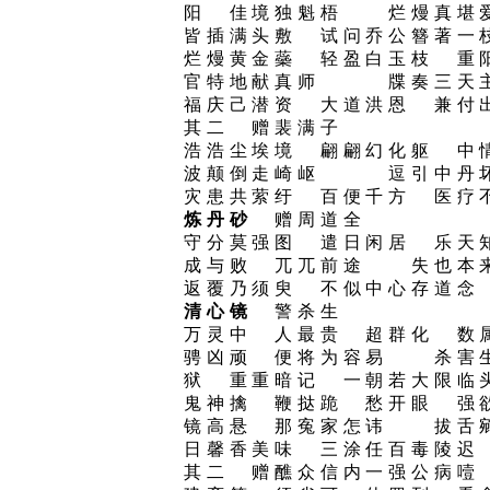
阳 佳境独魁梧 烂熳真堪
皆插满头敷 试问乔公簪著一
烂熳黄金蘂 轻盈白玉枝 重
官特地献真师 牒奏三天主
福庆己潜资 大道洪恩 兼付
其二 赠裴满子
浩浩尘埃境 翩翩幻化躯 中
波颠倒走崎岖 逗引中丹坏
灾患共萦纡 百便千方 医疗
炼丹砂
赠周道全
守分莫强图 遣日闲居 乐天
成与败 兀兀前途 失也本
返覆乃须臾 不似中心存道念
清心镜
警杀生
万灵中 人最贵 超群化 数
骋凶顽 便将为容易 杀害
狱 重重暗记 一朝若大限临
鬼神擒 鞭挞跪 愁开眼 强
镜高悬 那寃家怎讳 拔舌
日馨香美味 三涂任百毒陵迟
其二 赠醮众信内一强公病噎