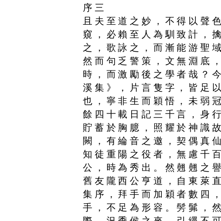
序三
且夫至道之妙，不得以聲
窺，必賴至人為馴致計，
之，歌詠之，而漸能游聖
然而句乏警策，文無淵底
時，而激勵後之學者哉？
溪集》，片言隻字，皆足
也，寧非生而穎悟，未弱
餘四十載日記三千言，身
貯蓄於胸臆，照耀於神識
闕，有綸音之邀，契偶真
知徒重陽之役者，無慮千
公，時為秀出。然翹翹之
舊友隴西公亨道，自東萊
集序，拜手而加穎者數四
手，不足為形容。髣髴，
際，況季侯之來，引繩不