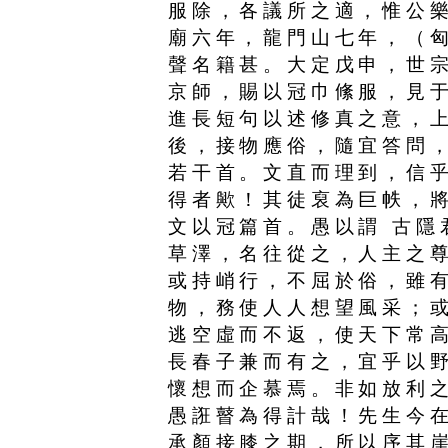
服除，各議所之適，惟公
廟六年，龍門山七年，（
聲名籍甚。大定戊申，世
京師，賜以冠巾絛服，見
進長短句以述修真之意，
後，接物應俗，隨宜答問
若干首。文直而理到，信
得者歟！其徒裒為巨帙，
文以冠篇首。愚以謂 古隱
草澤，名往從之，人主之
或持峭行，不屈於俗，雖
物，務使人人想望風采；
逃空虛而不返，使天下常
長春子兼而有之，宜乎以
懷想而企慕焉。非如放利
愚誑瞽為得計哉！先生今
承顏接膝之期，所以序其