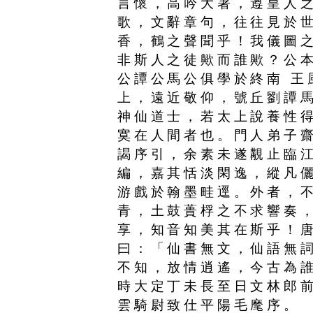
言懷，高吟大著，遵皇人
歌，文辭章句，往往見於
香，鶴之聲聞乎！我儀圖
非斯人之徒歟而誰歟？公
公譚公馬公俱學於終南 王
上，遠近敬仰，號丘劉譚
神仙道士，若太上說養性
寞在人間者也。門人弟子
謁序引，余素未遂覯止臨
編，嘉其恬淡閑逸，縱凡
游戲於翰墨畦逕。外者，
青，土鼓蕢桴之不求響奏
享，知音知美其在斯乎！
曰：「仙書無文，仙語無
不知，放情逍遙，今古為
時大定丁未長至日文林郎前
雲騎尉致仕平陽毛麾序。