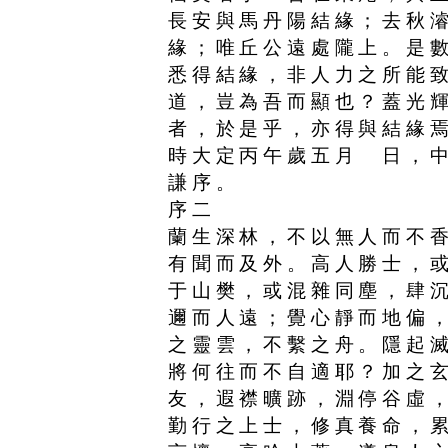
長安與馬丹陽結緣；去秋
緣；唯丘公遠處隴上。是
悉得結緣，非人力之所能
道，豈為吾而顯也？蓋光
者，於是乎，亦得與結緣
時大定丙午歲五月 日，
謙序。
序二
蘭生深林，不以無人而不
有聞而及外。高人勝士，
于山樊，或混雜同塵，肆
邇而人遠；覺心靜而地偏
之靈雲，不繫之舟。隱起
將何往而不自適耶？加之
友，遐襟曠跡，淵停谷虛
勤行之上士，修真養命，