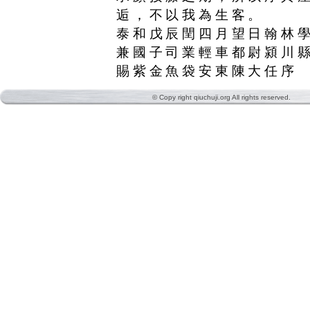
逅，不以我為生客。
泰和戊辰閏四月望日翰林
兼國子司業輕車都尉潁川
賜紫金魚袋安東陳大任序
© Copy right qiuchuji.org All rights reserved.