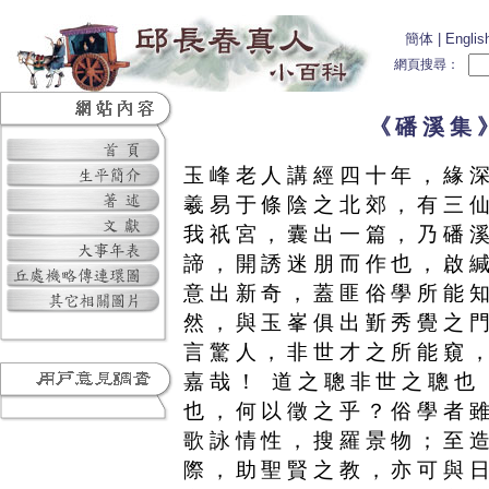
簡体
|
Englis
網頁搜尋：
《磻溪集
玉峰老人講經四十年，緣
羲易于條陰之北郊，有三
我祇宮，囊出一篇，乃磻
諦，開誘迷朋而作也，啟
意出新奇，蓋匪俗學所能
然，與玉峯俱出斳秀覺之
言驚人，非世才之所能窺
嘉哉！ 道之聰非世之聰也
也，何以徵之乎？俗學者
歌詠情性，搜羅景物；至
際，助聖賢之教，亦可與