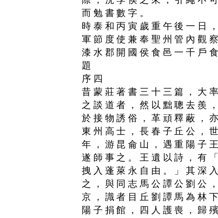
而勉書數字。
時泰和丙寅歲重午後一日
軍節度使兼奉聖州管內觀
漆水郡開國侯食邑一千戶
題
序四
昔蒙莊著書三十三篇，大
之談道者，然以黜聰去羨
於接物誘俗，革頑釋蔽，
東州高士，長春子丘公，
年，游昆侖山，遇重陽子
遂師事之。王遺以詩，有
拽入蓬萊永自由。」其深
之，與同志馬公譚公劉公
京，識者目丘劉譚馬為林
陽子捐館，四人護喪，歸