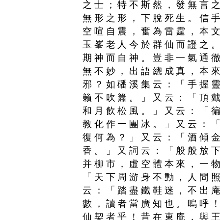
之士；特不斯然，發無言
無形之形，下脫死生。信
空喧自震，奮為雷霆，本
玉峯老人今於群仙而證之
期神而自神。豈非一氣通
無不妙，出語總成真，本
邪？如磻溪集云：「手握
籟不吹簫。」又云：「頂
和月飲松風。」又云：「
教化作一團冰。」又云：
復何為？」又云：「酒傾
香。」又詞云：「般般放
并柳市，虛空體本來，一
「天下周游身不動，人間
云：「踏盡鐵鞋迷，不出
數，讀者當廣知也。嗚呼
仙契者乎！昔在東庵，與