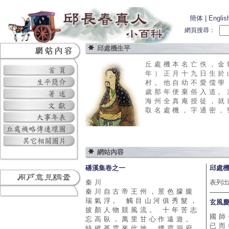
簡体
|
Englis
網頁搜尋：
邱處機生平
丘處機本名亡佚，金
年）正月十九日生於
村。他自幼不愛儒學
歲那年便棄俗入道。
海州全真庵授徒，就
取名處機，字通密，號
網站內容
磻溪集卷之一
邱處
秦川
表列
秦川自古帝王州，景色朦朧
瑞氣浮。 觸目山河俱秀髮，
玄風
披顏人物競風流。 十年苦志
國師
忘高臥，萬里甘心作遠遊。
已而
特縱孤雲來此地，煙霞洞府