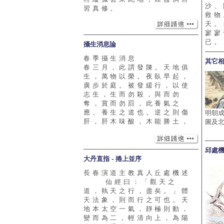
沙、
習真修。
救物
天。
寥寥
已。
攝生消息論
春季攝生消息
其它
春三月，此謂發陳。天地俱
生，萬物以榮。夜臥早起，
廣步於庭。被發緩行，以使
志生，生而勿殺，與而勿
奪，賞而勿罰，此養氣之
應、養生之道也。逆之則傷
明朝
肝，肝木味酸，木能勝土，
圖及
邱處
大丹直指 - 捲上並序
長春演道主教真人丘處機述
仙經曰：「觀天之
道，執天之行，盡矣。」體
天法象，則而行之可也。天
地本太空一氣，靜極則動，
變而為二，輕清向上，為陽